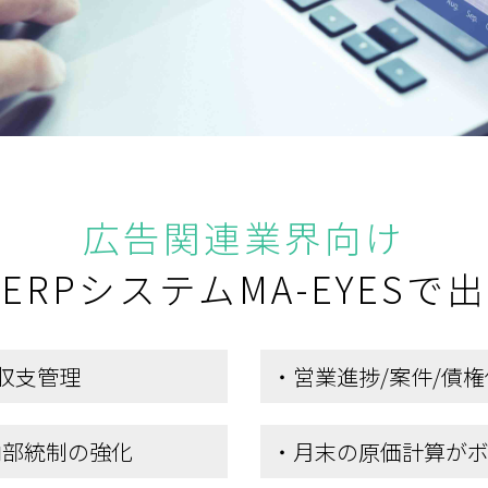
広告関連業界向け
ERPシステムMA-EYESで
収支管理
・営業進捗/案件/債
内部統制の強化
・月末の原価計算が