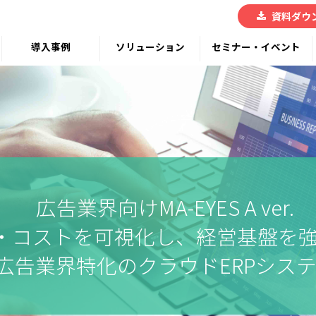
資料ダウ
導入事例
ソリューション
セミナー・イベント
広告業界向けMA-EYES A ver.
・コストを可視化し、経営基盤を
広告業界特化のクラウドERPシス