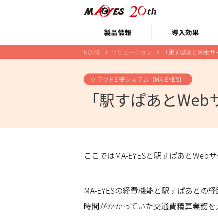
製品情報
導入効果
HOME
ソリューション
「駅すぱあとWeb
クラウドERPシステム【MA-EYES】
「駅すぱあとWeb
ここではMA-EYESと駅すぱあとWe
MA-EYESの経費機能と駅すぱあと
時間がかかっていた交通費精算業務を