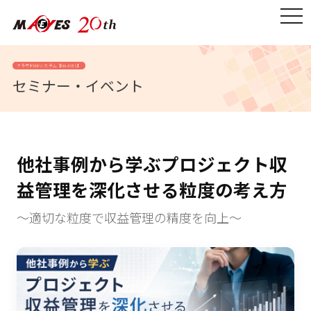
togg
navi
クラウドERPシステム【MA-EYES】
セミナー・イベント
他社事例から学ぶプロジェクト収
益管理を深化させる粒度の考え方
～適切な粒度で収益管理の精度を向上～