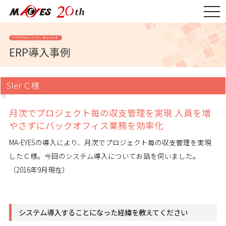
togg
navi
クラウドERPシステム【MA-EYES】
ERP導入事例
SIer Ｃ様
月次でプロジェクト毎の収支管理を実現
人員を増
やさずにバックオフィス業務を効率化
MA-EYESの導入により、月次でプロジェクト毎の収支管理を実現
したＣ様。今回のシステム導入についてお話を伺いました。
（2016年9月現在）
システム導入することになった経緯を教えてください