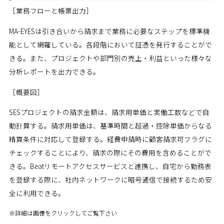
［業務フローと帳票出力］
MA-EYESは引き合いから請求まで業務に必要なステップを標準機
能として網羅している。各段階において証憑を発行することがで
きる。また、プロジェクトや部門別の売上・利益といった様々な
分析レポートを出力できる。
［概要図］
SESプロジェクトの請求金額は、請求用単価と実働工数などで自
動計算する。請求用単価は、基準時間と超過・控除単価からなる
精算条件に対応して登録する。経費申請時に顧客請求可フラグに
チェックすることにより、請求の際にその費用を含めることがで
きる。Beatリモートアクセスサービスと連携し、自宅から勤務表
を登録する際に、社内ネットワークに暗号通信で接続するため安
全に利用できる。
※詳細は画像をクリックしてご覧下さい