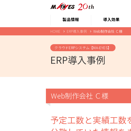
製品情報
導入効果
HOME
ERP導入事例
Web制作会社 Ｃ様
クラウドERPシステム【MA-EYES】
ERP導入事例
Web制作会社 Ｃ様
予定工数と実績工数